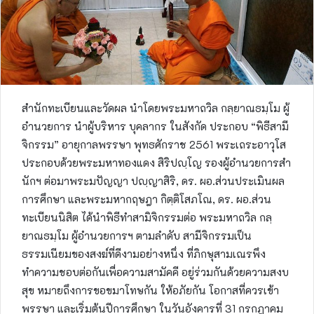
สำนักทะเบียนและวัดผล นำโดยพระมหาถวิล กลฺยาณธมฺโม ผู้
อำนวยการ นำผู้บริหาร บุคลากร ในสังกัด ประกอบ “พิธีสามี
จิกรรม” อายุกาลพรรษา พุทธศักราช 2561 พระเถระอาวุโส
ประกอบด้วยพระมหาทองแดง สิริปญฺโญ รองผู้อำนวยการสำ
นักฯ ต่อมาพระมปัญญา ปญฺญาสิริ, ดร. ผอ.ส่วนประเมินผล
การศึกษา และพระมหากฤษฎา กิตฺติโสภโณ, ดร. ผอ.ส่วน
ทะเบียนนิสิต ได้นำพิธีทำสามิจิกรรมต่อ พระมหาถวิล กลฺ
ยาณธมฺโม ผู้อำนวยการฯ ตามลำดับ สามีจิกรรมเป็น
ธรรมเนียมของสงฆ์ที่ดีงามอย่างหนึ่ง ที่ภิกษุสามเณรพึง
ทำความชอบต่อกันเพื่อความสามัคคี อยู่ร่วมกันด้วยความสงบ
สุข หมายถึงการขอขมาโทษกัน ให้อภัยกัน โอกาสที่ควรเข้า
พรรษา และเริ่มต้นปีการศึกษา ในวันอังคารที่ 31 กรกฎาคม