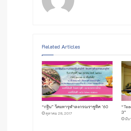
e
b
s
i
t
e
Related Articles
“กฐิน” วัดมหาจุฬาลงกรณราชูทิศ ’60
“Tea
3”
ตุลาคม 28, 2017
มีน