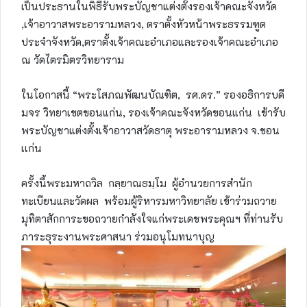
เป็นประธานในพิธีรับพระบัญชาแต่งตั้งรองเจ้าคณะจังหวัด
,เจ้าอาวาสพระอารามหลวง, ตราตั้งหัวหน้าพระธรรมฑูต
ประจำจังหวัด,ตราตั้งเจ้าคณะอำเภอและรองเจ้าคณะอำเภอ
ณ วัดไตรมิตรวิทยาราม
ในโอกาสนี้ “พระโสภณพัฒนบัณฑิต, รศ.ดร.” รองอธิการบดี​
มจร วิทยาเขตขอนแก่น, รองเจ้าคณะ​จังหวัดขอนแก่น เข้ารับ
พระบัญชาแต่งตั้งเจ้าอาวาสวัดธาตุ พระอารามหลวง จ.ขอน
เเก่น
ครั้ง​นี้พระมหาถวิล กลฺยาณธมฺโม ผู้อำนวยการสำนัก​
ทะเบียน​และวัดผล พร้อมผู้ริหารมหาวิทยาลัย เข้าร่วมถวาย
มุทิตา​สักการะขอถวายกำลังใจแก่พระเดชพระคุณ​ฯ ที่ท่านรับ
ภาระธุระงานพระศาสนา​ ร่วมอนุโมทนา​บุญ​