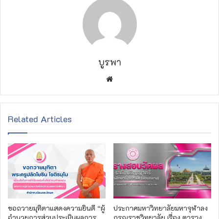
บูรพา
W
e
b
s
Related Articles
i
t
e
ขอถวายมุทิตาแสดงความยินดี “ผู้
ประกาศมหาวิทยาลัยมหาจุฬาลง
อำนวยการส่วนประเมินผลการ
กรณราชวิทยาลัย เรื่อง ตาราง