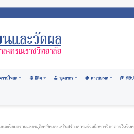
สภามหาวิทยาลัย: อนุมัติปริญญา ระดับปริญญาตรี รุ่นที่ ๗๑ (ครั้งที่ ๒/๒
ดาวน์โหลด
นิสิต
บุคลากร
สารสนเทศ
พิธ
ยนและวัดผลร่วมแสดงมุทิตาจิตและเสริมสร้างความร่วมมือทางวิชาการในวั