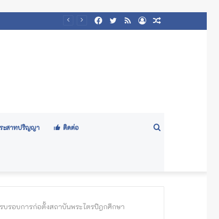
Facebook
Twitter
RSS
Log
Random
๕๖๙)
In
Article
Search
ีประสาทปริญญา
ติดต่อ
for
นครบรอบการก่อตั้งสถาบันพระไตรปิฎกศึกษา