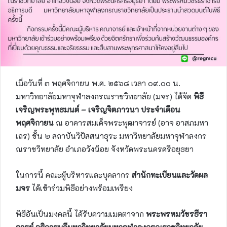
เมื่อวันที่ ๓ พฤศจิกายน พ.ศ. ๒๕๖๘ เวลา ๐๙.๐๐ น.
มหาวิทยาลัยมหาจุฬาลงกรณราชวิทยาลัย (มจร) ได้จัด
พิธี
เจริญพระพุทธมนต์ – เจริญจิตภาวนา ประจำเดือน
พฤศจิกายน
ณ อาคารสมเด็จพระพุฒาจารย์ (อาจ อาสภมหา
เถร) ชั้น ๒ สถาบันวิปัสสนาธุระ มหาวิทยาลัยมหาจุฬาลงกร
ณราชวิทยาลัย อำเภอวังน้อย จังหวัดพระนครศรีอยุธยา
ในการนี้ คณะผู้บริหารและบุคลากร
สำนักทะเบียนและวัดผล
มจร
ได้เข้าร่วมพิธีอย่างพร้อมเพรียง
พิธีอันเป็นมงคลนี้ ได้รับความเมตตาจาก
พระพรหมวัชรธีรา
จารย์ อธิการบดีมหาวิทยาลัยมหาจุฬาลงกรณราชวิทยาลัย