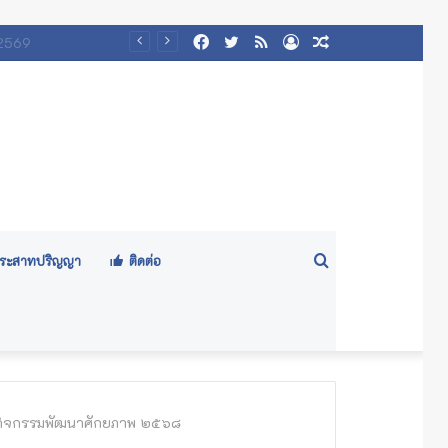
Facebook
Twitter
RSS
Log
Random
/๒๕๖๙)
In
Article
Search
ีประสาทปริญญา
ติดต่อ
for
สู่กิจกรรมพัฒนาศักยภาพ ๒๕๖๘