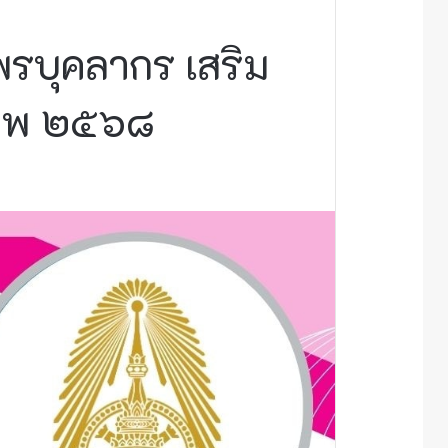
พรบุคลากร เสริม
ภาพ ๒๕๖๘