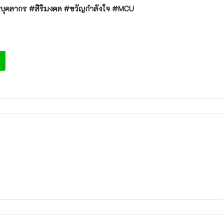
บุคลากร #สิริมงคล #ขวัญกำลังใจ #MCU
e