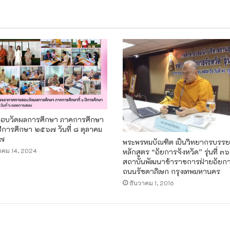
อบวัดผลการศึกษา ภาคการศึกษา
 ปีการศึกษา ๒๕๖๗ วันที่ ๘ ตุลาคม
๗
พระพรหมบัณฑิต เป็นวิทยากรบรร
าคม 14, 2024
หลักสูตร “อัยการจังหวัด” รุ่นที่ ๓
สถาบันพัฒนาข้าราชการฝ่ายอัยก
ถนนรัชดาภิเษก กรุงเทพมหานคร
ธันวาคม 1, 2016