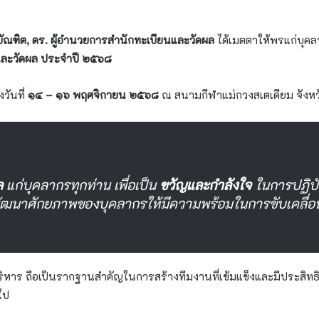
บัณฑิต, ดร. ผู้​อำนวยการ​สำนักทะเบียน​และ​วัดผล
ได้เมตตาให้พรแก่บุคล
และวัดผล ประจำปี ๒๕๖๘
วันที่
๑๔ – ๑๖ พฤศจิกายน ๒๕๖๘
ณ สนามกีฬาแม่กวงสเตเดียม จังหว
ล
แก่บุคลากรทุกท่าน เพื่อเป็น
ขวัญและกำลังใจ
ในการปฏิบั
ฒนาศักยภาพของบุคลากรให้มีความพร้อมในการขับเคลื่อ
ิหาร ถือเป็นรากฐานสำคัญในการสร้างทีมงานที่เข้มแข็งและมีประสิทธ
ไป