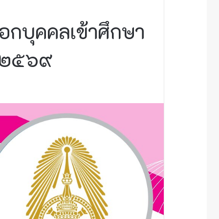
กบุคคลเข้าศึกษา
า ๒๕๖๙