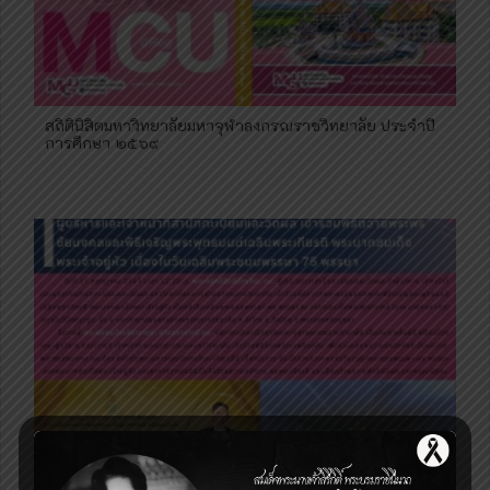
สถิตินิสิตมหาวิทยาลัยมหาจุฬาลงกรณราชวิทยาลัย ประจำปี
การศึกษา ๒๕๖๙