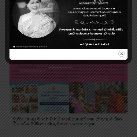
ผู้บริหารและเจ้าหน้าที่สำนักทะเบียนและวัดผล เข้าร่วมพิธี
ถวายพระพรชัยมงคลและพิธีเจริญพระพุทธมนต์เฉลิมพระเกียรติ
พระบาทสมเด็จพระเจ้าอยู่หัว เนื่องในวันเฉลิมพระชนมพรรษา
75 พรรษา
ผู้บริหารและเจ้าหน้าที่สำนักทะเบียนและวัดผล เข้าร่วมทำวัตร
เย็น หลังปฏิบัติงาน เพื่ออุทิศถวายพระราชกุศล