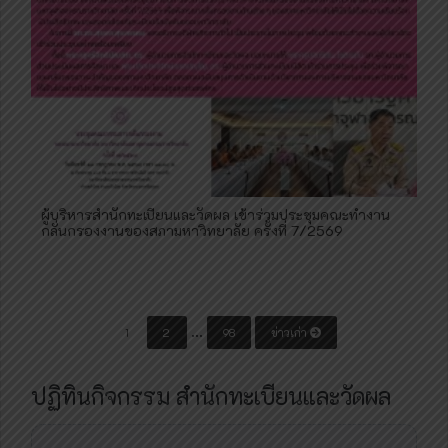
ผู้บริหารสำนักทะเบียนและวัดผล เข้าร่วมประชุมคณะทำงาน
กลั่นกรองงานของสภามหาวิทยาลัย ครั้งที่ 7/2569
P
…
1
2
98
ข่าวเก่า
o
s
ปฏิทินกิจกรรม สำนักทะเบียนและวัดผล
t