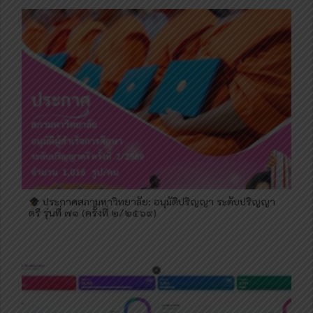
ประกาศสภามหาวิทยาลัย: อนุมัติปริญญา ระดับปริญญา
ตรี รุ่นที่ ๗๑ (ครั้งที่ ๒/๒๕๖๙)