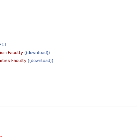
/61
hism Faculty
((download))
ities Faculty
((download))