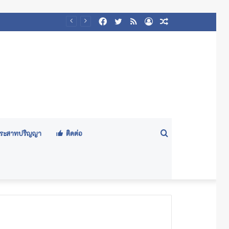
Facebook
Twitter
RSS
Log
Random
/๒๕๖๙)
In
Article
Search
ีประสาทปริญญา
ติดต่อ
for