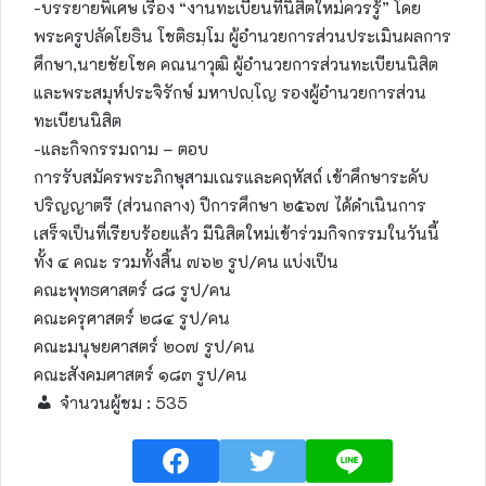
-บรรยายพิเศษ เรื่อง “งานทะเบียนที่นิสิตใหม่ควรรู้” โดย
พระครูปลัดโยธิน โชติธมฺโม ผู้อำนวยการส่วนประเมินผลการ
ศึกษา,นายชัยโชค คณนาวุฒิ ผู้อำนวยการส่วนทะเบียนนิสิต
และพระสมุห์ประจิรักษ์ มหาปญฺโญ รองผู้อำนวยการส่วน
ทะเบียนนิสิต
-และกิจกรรมถาม – ตอบ
การรับสมัครพระภิกษุสามเณรและคฤหัสถ์ เข้าศึกษาระดับ
ปริญญาตรี (ส่วนกลาง) ปีการศึกษา ๒๕๖๗ ได้ดำเนินการ
เสร็จเป็นที่เรียบร้อยแล้ว มีนิสิตใหม่เข้าร่วมกิจกรรมในวันนี้
ทั้ง ๔ คณะ รวมทั้งสิ้น ๗๖๒ รูป/คน แบ่งเป็น
คณะพุทธศาสตร์ ๘๘ รูป/คน
คณะครุศาสตร์ ๒๘๔ รูป/คน
คณะมนุษยศาสตร์ ๒๐๗ รูป/คน
คณะสังคมศาสตร์ ๑๘๓ รูป/คน
จำนวนผู้ชม :
535