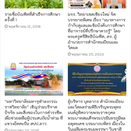
รายชื่อบัณฑิตที่สำเร็จการศึกษา
มจร. วิทยาเขตเชียงใหม่ จัด
ครั้งที่ 1
บรรยายพิเศษ เรื่อง “แนวทางการ
กำกับดูแลและข้อบังคับการศึกษา
พฤศจิกายน 12, 2018
ที่อาจารย์ที่ปรึกษาควรรู้” โดย
พระครูศรีสิทธิบัณฑิต, ดร. ผู้
อำนวยการสำนักทะเบียนและ
วัดผล
พฤษภาคม 25, 2026
“มหาวิทยาลัยมหาจุฬาลงกรณ
ผู้บริหาร​ บุคลากร​ สำนัก​ทะเบียน​
ราชวิทยาลัย” เชิญร่วมบริจาค
และวัดผลร่วมพิธีเจริญพระพุทธ
ปัจจัย และสิ่งของในการดำรงชีพ
มนต์อุทิศถวายพระราชกุศล
เพื่อช่วยเหลือผู้ประสบภัยน้ำท่วม ที่
พระบาทสมเด็จพระปรมินทรภูมิพล
แขวงอัตตะปือ สปป.ลาว
อดุลยเดช บรมนาถบพิตร เนื่องใน
วันเฉลิมพระชนมพรรษา วันชาติ
กรกฎาคม 26, 2018