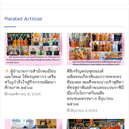
Related Articles
ผู้อำนวยการสำนักทะเบียน
พิธีเจริญพระพุทธมนต์
และวัดผล ให้พรบุคลากร เสริม
เฉลิมพระเกียรติและถวายพระพร
ขวัญกำลังใจสู่กิจกรรมพัฒนา
ชัยมงคล สมเด็จพระนางเจ้าสุทิดา
ศักยภาพ ๒๕๖๘
พัชรสุธาพิมลลักษณพระบรมราชินี
เนื่องในโอกาสวันเฉลิม
พฤศจิกายน 15, 2025
พระชนมพรรษา ๓ มิถุนายน
๒๕๖๘
มิถุนายน 3, 2025