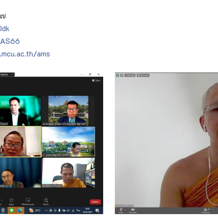
๖๗
0dk
AS66
g.mcu.ac.th/ams