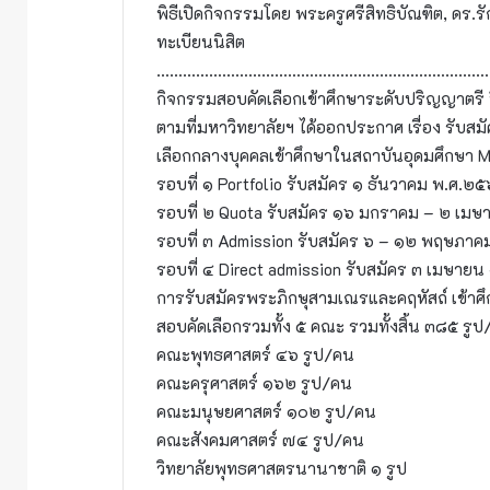
พิธีเปิดกิจกรรมโดย พระครูศรีสิทธิบัณฑิต, ด
ทะเบียนนิสิต
………………………………………………………………….
กิจกรรมสอบคัดเลือกเข้าศึกษาระดับปริญญาตรี 
ตามที่มหาวิทยาลัยฯ ได้ออกประกาศ เรื่อง รั
เลือกกลางบุคคลเข้าศึกษาในสถาบันอุดมศึกษา 
รอบที่ ๑ Portfolio รับสมัคร ๑ ธันวาคม พ.ศ
รอบที่ ๒ Quota รับสมัคร ๑๖ มกราคม – ๒ เม
รอบที่ ๓ Admission รับสมัคร ๖ – ๑๒ พฤษภา
รอบที่ ๔ Direct admission รับสมัคร ๓ เมษ
การรับสมัครพระภิกษุสามเณรและคฤหัสถ์ เข้าศึก
สอบคัดเลือกรวมทั้ง ๕ คณะ รวมทั้งสิ้น ๓๘๕ รูป
คณะพุทธศาสตร์ ๔๖ รูป/คน
คณะครุศาสตร์ ๑๖๒ รูป/คน
คณะมนุษยศาสตร์ ๑๐๒ รูป/คน
คณะสังคมศาสตร์ ๗๔ รูป/คน
วิทยาลัยพุทธศาสตรนานาชาติ ๑ รูป