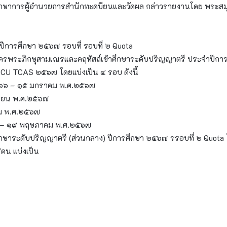
ร.รักษาการผู้อำนวยการสำนักทะดบียนและวัดผล กล่าวรายงานโดย พระสม
ปีการศึกษา ๒๕๖๗ รอบที่ รอบที่ ๒ Quota
บสมัครพระภิกษุสามเณรและคฤหัสถ์เข้าศึกษาระดับปริญญาตรี ประจำปี
MCU TCAS ๒๕๖๗ โดยแบ่งเป็น ๔ รอบ ดังนี้
.๒๕๖๖ – ๑๕ มกราคม พ.ศ.๒๕๖๗
ษายน พ.ศ.๒๕๖๗
คม พ.ศ.๒๕๖๗
ายน – ๑๙ พฤษภาคม พ.ศ.๒๕๖๗
ษาระดับปริญญาตรี (ส่วนกลาง) ปีการศึกษา ๒๕๖๗ รรอบที่ ๒ Quota ได้ดำ
/คน แบ่งเป็น