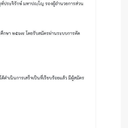
ุห์ประจิรักษ์ มหาปญฺโญ รองผู้อำนวยการส่วน
การศึกษา ๒๕๖๗ โดยรับสมัครผ่านระบบการคัด
เนินการเสร็จเป็นที่เรียบร้อยแล้ว มีผู้สมัคร