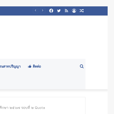
Facebook
Twitter
RSS
Log
Random
/๒๕๖๙)
In
Article
Search
ีประสาทปริญญา
ติดต่อ
for
รศึกษา ๒๕๖๗ รอบที่ ๒ Quota