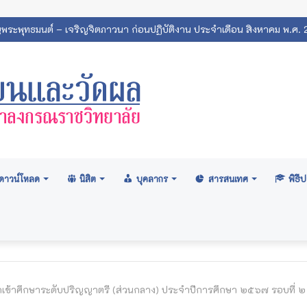
ิญพระพุทธมนต์ – เจริญจิตภาวนา ก่อนปฏิบัติงาน ประจำเดือน สิงหาคม พ.ศ.
ดาวน์โหลด
นิสิต
บุคลากร
สารสนเทศ
พิธ
กเข้าศึกษาระดับปริญญาตรี (ส่วนกลาง) ประจำปีการศึกษา ๒๕๖๗ รอบที่ ๒