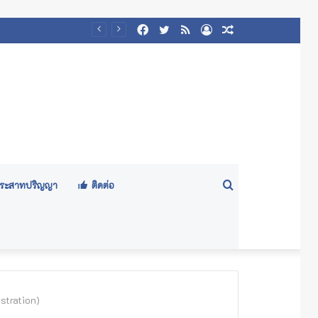
Facebook
Twitter
RSS
Log
Random
๕๖๙)
In
Article
Search
ีประสาทปริญญา
ติดต่อ
for
stration)