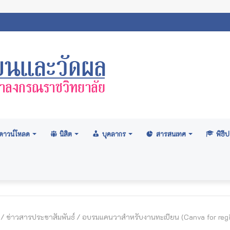
สภามหาวิทยาลัย: อนุมัติปริญญา ระดับปริญญาตรี รุ่นที่ ๗๑ (ครั้งที่ ๒/๒
ดาวน์โหลด
นิสิต
บุคลากร
สารสนเทศ
พิธ
/
ข่าวสารประชาสัมพันธ์
/
อบรมแคนวาสำหรับงานทะเบียน (Canva for regi