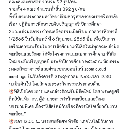
คณะสังคมศาสตร์ จำนวน 92 รูป/คน
รวมทั้ง 4 คณะ จำนวนทั้งสิ้น 392 รูป/คน
ทั้งนี้ ตามประกาศมหาวิทยาลัยมหาจุฬาลงกรณราชวิทยาลัย
เรื่อง ปฏิทินการศึกษาระดับปริญญาตรี ปีการศึกษา
2565(ส่วนกลาง) กำหนดกิจกรรมเปิดเรียน ภาคการศึกษาที่
1/2565 ในวันจันทร์ ที่ 6 มิถุนายน 2565 นั้น เพื่อเป็นการ
เตรียมความพร้อมในการเข้าศึกษาแก่นิสิตใหม่ทุกคณะ สำนัก
ทะเบียนและวัดผล ได้จัดโครงการแนะแนวการศึกษาแก่นิสิต
ใหม่ ระดับปริญญาตรี ประจำปีการศึกษา ๒๕๖๕ ณ ห้องพระ
มงคลสิทธาจารย์ และผ่านระบบออนไลน์ zoom cloud
meetings ในวันอังคารที่ 31พฤษภาคม 2565เวลา 12.30
น.เป็นต้นไป โดยลักษณะของกิจกรรมประกอบด้วย
พิธีเปิดโครงการ และกล่าวต้อนรับนิสิตใหม่ โดย พระครูศรี
สิทธิบัณฑิต, ดร. ผู้อำนวยการสำนักทะเบียนและวัดผล
บรรยายพิเศษเรื่อง“นิสิตใหม่กับเรื่องที่ควรใส่ใจเกี่ยวกับงาน
ทะเบียน”
เวลา 13.00 น. บรรยายพิเศษ หัวข้อ “เทคโนโลยีกับการ
ศึกษา” โดย พระมหาชํานาญ มหาชาโน, ดร. ผู้อำนวยการ