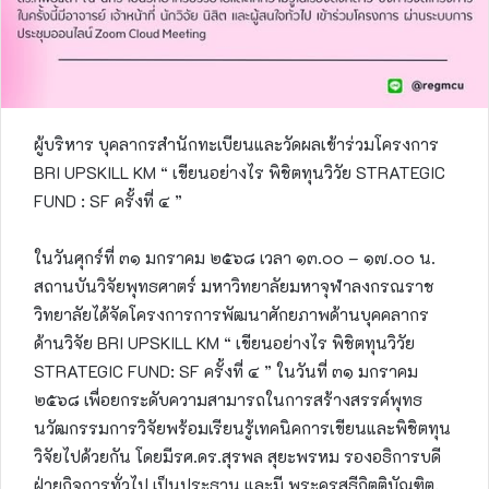
ผู้บริหาร บุคลากรสำนักทะเบียนและวัดผลเข้าร่วมโครงการ
BRI UPSKILL KM “ เขียนอย่างไร พิชิตทุนวิวัย STRATEGIC
FUND : SF ครั้งที่ ๔ ”
ในวันศุกร์ที่ ๓๑ มกราคม ๒๕๖๘ เวลา ๑๓.๐๐ – ๑๗.๐๐ น.
สถานบันวิจัยพุทธศาตร์ มหาวิทยาลัยมหาจุฬาลงกรณราช
วิทยาลัยได้จัดโครงการการพัฒนาศักยภาพด้านบุคคลากร
ด้านวิจัย BRI UPSKILL KM “ เขียนอย่างไร พิชิตทุนวิวัย
STRATEGIC FUND: SF ครั้งที่ ๔ ” ในวันที่ ๓๑ มกราคม
๒๕๖๘ เพื่อยกระดับความสามารถในการสร้างสรรค์พุทธ
นวัฒกรรมการวิจัยพร้อมเรียนรู้เทคนิคการเขียนและพิชิตทุน
วิจัยไปด้วยกัน โดยมีรศ.ดร.สุรพล สุยะพรหม รองอธิการบดี
ฝ่ายกิจการทั่วไป เป็นประธาน และมี พระครูสุธีกิตติบัณฑิต,