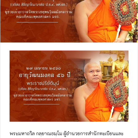
พระมหาถวิล กลฺยาณธมฺโม ผู้อำนวยการสำนักทะเบียนและ