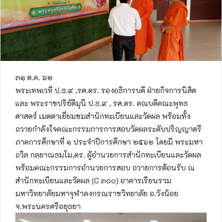
๓๑ ต.ค. ๖๒
พระเทพเวที ป.ธ.๙ ,รศ.ดร. รองอธิการบดี ฝ่ายกิจการนิสิต
และ พระราชปริยัติมุนี ป.ธ.๙ , รศ.ดร. คณบดีคณะพุทธ
ศาสตร์ เมตตาเยี่ยมชมสำนักทะเบียนและวัดผล พร้อ
มทั้ง
ถวายกำลังใจคณะกรรมการการสอบวัดผลระดับปริญญาตรี
ภาคการศึกษาที่ ๑ ประจำปีการศึกษา ๒๕๖๒ โดยมี พระมหา
ถวิล กลฺยาณธมฺโม,ดร. ผู้อำนวยการสำนักทะเบียนและวัดผล
พร้อมคณะกรรมการอำนวยการสอบ ถวายการต้อนรับ ณ
สำนักทะเบียนและวัดผล (C ๓๐๐) อาคารเรียนรวม
มหาวิทยาลัยมหาจุฬาลงกรณราชวิทยาลัย อ.วังน้อย
จ.พระนครศรีอยุธยา