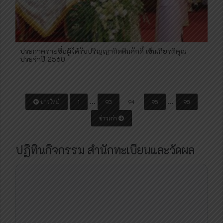
ประกาศรายชื่อผู้ได้รับปริญญากิตติมศักดิ์ เข็มเกียรติคุณ
ประจำปี 2560
P
…
…
ข่าวใหม่
1
93
94
95
98
o
ข่าวเก่า
s
t
ปฏิทินกิจกรรม สำนักทะเบียนและวัดผล
s
N
a
v