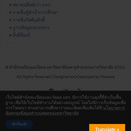
♥ สมาคมศิษย์เก่า มจร.
♥ รายชื่อผู้สำเร็จการศึกษา
♥ รายชื่อกิตติมศักดิ์
♥ ฐานข้อมูลกองกลาง
♥ สิ่งตีพิมพ์
© สำนักทะเบียนและวัดผล มหาวิทยาลัยมหาจุฬาลงกรณราชวิทยาลัย 2026,
All Rights Reserved | Designed and Developed by Dhawara
Facebook
Twitter
RSS
เว็บไซต์สำนักทะเบียนและวัดผล มจร. มีการใช้งานคุกกี้ที่จำเป็นพื้น
ฐาน เพื่อให้เว็บไซต์ทำงานได้อย่างสมบูรณ์ โดยไม่มีการเก็บข้อมูลเพื่อ
การโฆษณา ท่านสามารถศึกษารายละเอียดเพิ่มเติมได้ที่
นโยบายการ
คุ้มครองข้อมูลส่วนบุคคลของมหาวิทยาลัย
เข้าใจแล้ว
Translate »