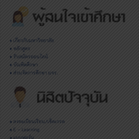
♦
เกี่ยวกับมหาวิทยาลัย
♦ หลักสูตร
♦ รับสมัครออนไลน์
♦ บัณฑิตศึกษา
♦ ส่วนจัดการศึกษา มจร.
♠ ลงทะเบียนเรียน/เช็คเกรด
♠ E – Learning
♠ แบบฟอร์ม