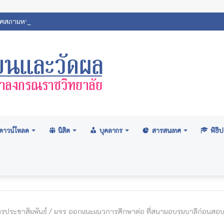
สภามหาวิทยาลัย: อนุมัติปริญญา ระดับปริญญาตรี รุ่นที่ ๗๑ (ครั้งที่ ๒/๒
ดาวน์โหลด
นิสิต
บุคลากร
สารสนเทศ
พิธ
ารประชาสัมพันธ์
/
มจร ออกแนะแนวการศึกษาต่อ ที่สนามอบรมบาลีก่อนสอบ