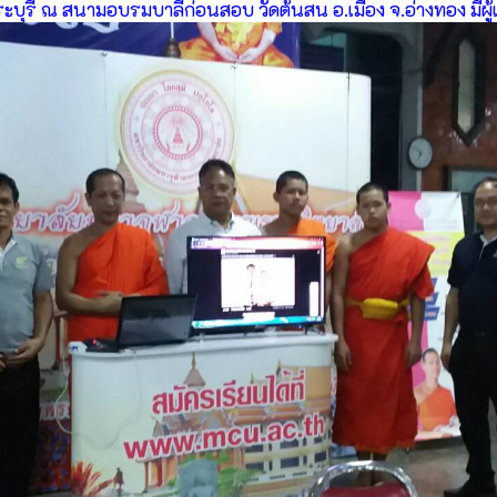
ะบุรี ณ สนามอบรมบาลีก่อนสอบ วัดต้นสน อ.เมือง จ.อ่างทอง มีผู้