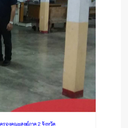
กครองคณะสงฆ์ภาค 2 จังหวัด