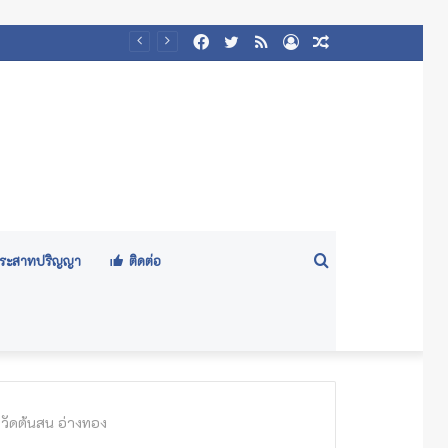
Facebook
Twitter
RSS
Log
Random
๕๖๙)
In
Article
Search
ีประสาทปริญญา
ติดต่อ
for
วัดต้นสน อ่างทอง