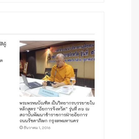
ูต
พระพรหมบัณฑิต เป็นวิทยากรบรรยายใน
หลักสูตร “อัยการจังหวัด” รุ่นที่ ๓๖ ณ
สถาบันพัฒนาข้าราชการฝ่ายอัยการ
ถนนรัชดาภิเษก กรุงเทพมหานคร
ธันวาคม 1, 2016