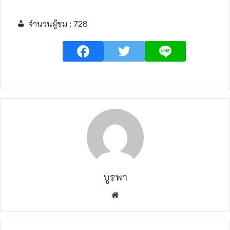
จำนวนผู้ชม :
728
บูรพา
W
e
b