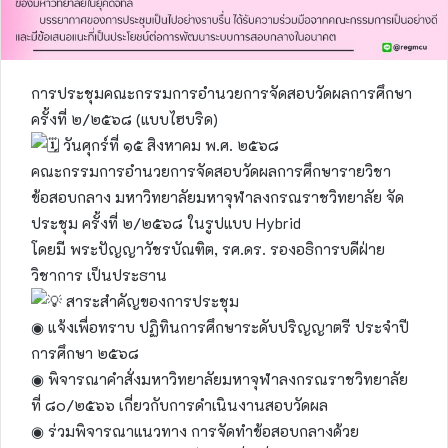
การประชุมคณะกรรมการอำนวยการจัดสอบวัดผลการศึกษา
ครั้งที่ ๒/๒๕๖๘ (แบบไฮบริด)
วันศุกร์ที่ ๑๕ สิงหาคม พ.ศ. ๒๕๖๘
คณะกรรมการอำนวยการจัดสอบวัดผลการศึกษารายวิชา
ข้อสอบกลาง มหาวิทยาลัยมหาจุฬาลงกรณราชวิทยาลัย จัด
ประชุม ครั้งที่ ๒/๒๕๖๘ ในรูปแบบ Hybrid
โดยมี พระปัญญาวัชรบัณฑิต, รศ.ดร. รองอธิการบดีฝ่าย
วิชาการ เป็นประธาน
สาระสำคัญของการประชุม
◉ แจ้งเพื่อทราบ ปฏิทินการศึกษาระดับปริญญาตรี ประจำปี
การศึกษา ๒๕๖๘
◉ พิจารณาคำสั่งมหาวิทยาลัยมหาจุฬาลงกรณราชวิทยาลัย
ที่ ๘๐/๒๕๖๖ เกี่ยวกับการดำเนินงานสอบวัดผล
◉ ร่วมพิจารณาแนวทาง การจัดทำข้อสอบกลางด้วย