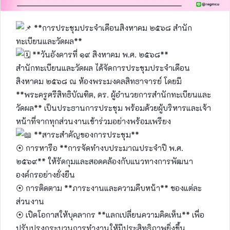
**การประชุมประจำเดือนสิงหาคม ๒๕๖๘ สำนัก
ทะเบียนและวัดผล**
**วันอังคารที่ ๑๙ สิงหาคม พ.ศ. ๒๕๖๘**
สำนักทะเบียนและวัดผล ได้จัดการประชุมประจำเดือน
สิงหาคม ๒๕๖๘ ณ ห้องพระมงคลสิทธาจารย์ โดยมี
**พระครูศรีสิทธิบัณฑิต, ดร. ผู้อำนวยการสำนักทะเบียนและ
วัดผล** เป็นประธานการประชุม พร้อมด้วยผู้บริหารและเจ้า
หน้าที่จากทุกส่วนงานเข้าร่วมอย่างพร้อมเพรียง
**สาระสำคัญของการประชุม**
⦿ การหารือ **การจัดทำงบประมาณประจำปี พ.ศ.
๒๕๖๙** ให้รัดกุมและสอดคล้องกับแนวทางการพัฒนา
องค์กรอย่างยั่งยืน
⦿ การติดตาม **ภาระงานและความคืบหน้า** ของแต่ละ
ส่วนงาน
⦿ เปิดโอกาสให้บุคลากร **แลกเปลี่ยนความคิดเห็น** เพื่อ
ปรับปรุงกระบวนการทำงานให้มีประสิทธิภาพยิ่งขึ้น