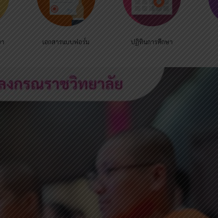
ษา
เอกสารแบบฟอร์ม
ปฏิทินการศึกษา