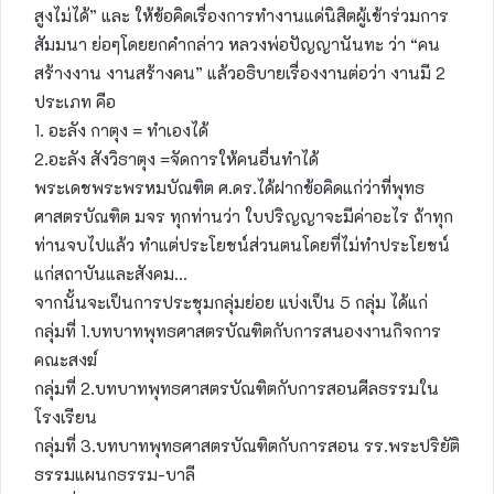
สูงไม่ได้” และ ให้ข้อคิดเรื่องการทำงานแด่นิสิตผู้เข้าร่วมการ
สัมมนา ย่อๆโดยยกคำกล่าว หลวงพ่อปัญญานันทะ ว่า “คน
สร้างงาน งานสร้างคน” แล้วอธิบายเรื่องงานต่อว่า งานมี 2
ประเภท คือ
1. อะลัง กาตุง = ทำเองได้
2.อะลัง สังวิธาตุง =จัดการให้คนอื่นทำได้
พระเดชพระพรหมบัณฑิต ศ.ดร.ได้ฝากข้อคิดแก่ว่าที่พุทธ
ศาสตรบัณฑิต มจร ทุกท่านว่า ใบปริญญาจะมีค่าอะไร ถ้าทุก
ท่านจบไปแล้ว ทำแต่ประโยชน์ส่วนตนโดยที่ไม่ทำประโยชน์
แก่สถาบันและสังคม…
จากนั้นจะเป็นการประชุมกลุ่มย่อย แบ่งเป็น 5 กลุ่ม ได้แก่
กลุ่มที่ 1.บทบาทพุทธศาสตรบัณฑิตกับการสนองงานกิจการ
คณะสงฆ์
กลุ่มที่ 2.บทบาทพุทธศาสตรบัณฑิตกับการสอนศีลธรรมใน
โรงเรียน
กลุ่มที่ 3.บทบาทพุทธศาสตรบัณฑิตกับการสอน รร.พระปริยัติ
ธรรมแผนกธรรม-บาลี