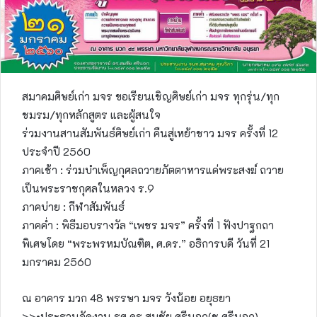
สมาคมศิษย์เก่า มจร ขอเรียนเชิญศิษย์เก่า มจร ทุกรุ่น/ทุก
ชมรม/ทุกหลักสูตร และผู้สนใจ
ร่วมงานสานสัมพันธ์ศิษย์เก่า คืนสู่เหย้าชาว มจร ครั้งที่ 12
ประจำปี 2560
ภาคเช้า : ร่วมบำเพ็ญกุศลถวายภัตตาหารแด่พระสงฆ์ ถวาย
เป็นพระราชกุศลในหลวง ร.9
ภาคบ่าย : กีฬาสัมพันธ์
ภาคค่ำ : พิธีมอบรางวัล “เพชร มจร” ครั้งที่ 1 ฟังปาฐกถา
พิเศษโดย “พระพรหมบัณฑิต, ศ.ดร.” อธิการบดี วันที่ 21
มกราคม 2560
ณ อาคาร มวก 48 พรรษา มจร วังน้อย อยุธยา
>>•ประธานจัดงาน รศ.ดร.สมชัย ศรีนอก(ช.ศรีนอก)