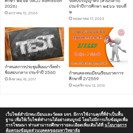
ศึกษา ๒๕๖๙ (MCU Admission
ระดับปริญญาตรี (ส่วนกลาง)
2026)
ประจำปีการศึกษา ๒๕๖๖ รอบที่
๒
มกราคม 12, 2026
พฤษภาคม 17, 2023
กำหนดการประชุมสัมมนาจัดทำ
ข้อสอบกลาง ประจำปี 2560
กำหนดลงทะเบียนเรียนภาคการ
ศึกษาที่ 2/2559
สิงหาคม 18, 2017
พฤศจิกายน 13, 2016
© สำนักทะเบียนและวัดผล มหาวิทยาลัยมหาจุฬาลงกรณราชวิทยาลัย 2026,
เว็บไซต์สำนักทะเบียนและวัดผล มจร. มีการใช้งานคุกกี้ที่จำเป็นพื้น
ฐาน เพื่อให้เว็บไซต์ทำงานได้อย่างสมบูรณ์ โดยไม่มีการเก็บข้อมูลเพื่อ
All Rights Reserved | Designed and Developed by Dhawara
การโฆษณา ท่านสามารถศึกษารายละเอียดเพิ่มเติมได้ที่
นโยบายการ
คุ้มครองข้อมูลส่วนบุคคลของมหาวิทยาลัย