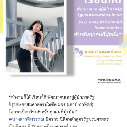
“ทำงานก็ได้ เรียนก็ดี พัฒนาตนเองสู่ผู้นำภาครัฐ
รัฐประศาสนศาสตรบัณฑิต มจร (เสาร์-อาทิตย์)
โอกาสเปิดกว้างสำหรับทุกคนที่มุ่งมั่น!”
#นางสาวทิพวรรณ
นิตราช นิสิตหลักสูตรรัฐประศาสตร
บัณฑิต รุ่นที่73 คณะสังคมศาสตร์ มจร