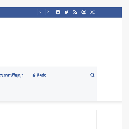
Facebook
Twitter
RSS
Log
Random
๕๖๙)
In
Article
Search
ีประสาทปริญญา
ติดต่อ
for