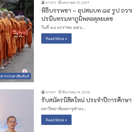
ถาวรา
มกราคม 19, 2017
พิธีบรรพชา – อุปสมบท ๘๙ รูป ถว
ปรมินทรมหาภูมิพลอดุลยเดช
วันที่ ๑๖ มกราคม ๒๕๖…
Read More »
วสารประชาสัมพันธ์
ถาวรา
ธันวาคม 14, 2016
รับสมัครนิสิตใหม่ ประจำปีการศึกษ
มหาวิทยาลัยมหาจุฬาลง…
Read More »