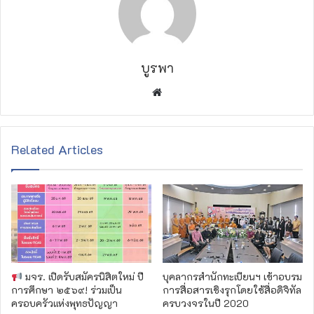
บูรพา
W
e
b
s
Related Articles
i
t
e
มจร. เปิดรับสมัครนิสิตใหม่ ปี
บุคลากรสำนักทะเบียนฯ เข้าอบรม
การศึกษา ๒๕๖๙! ร่วมเป็น
การสื่อสารเชิงรุกโดยใช้สื่อดิจิทัล
ครอบครัวแห่งพุทธปัญญา
ครบวงจรในปี 2020