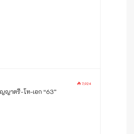
7,924
ริญญาตรี-โท-เอก “63”