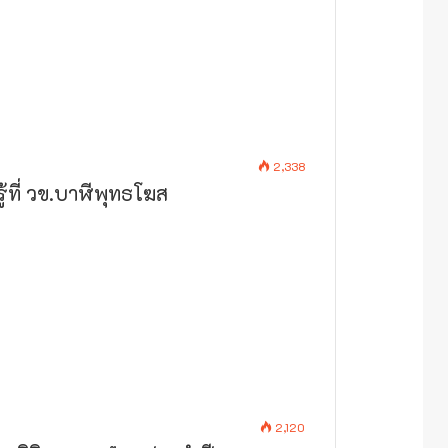
2,338
้ที่ วข.บาฬีพุทธโฆส
2,120