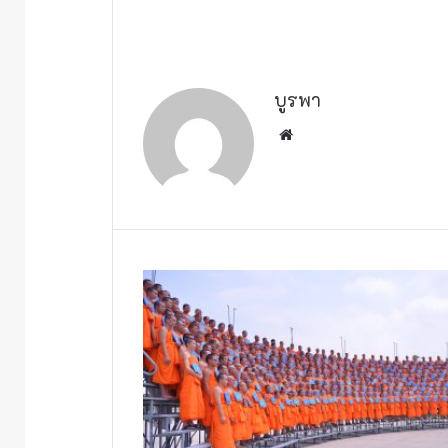
บูรพา
W
e
b
s
i
t
e