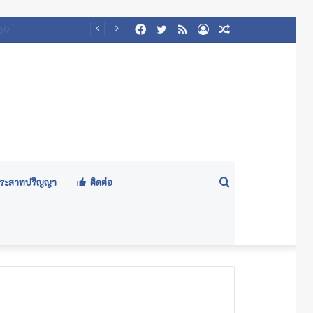
Facebook
Twitter
RSS
Log
Random
๕๖๙)
In
Article
Search
ีประสาทปริญญา
ติดต่อ
for