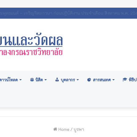
ภามหาวิทยาลัย: อนุมัติปริญญา ระดับปริญญาตรี รุ่นที่ ๗๑ (ครั้งที่ ๒/๒
ดาวน์โหลด
นิสิต
บุคลากร
สารสนเทศ
พิธ
Home
/
บูรพา