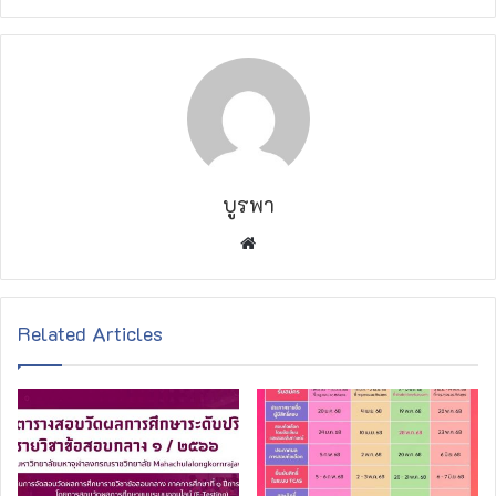
บูรพา
W
e
b
s
Related Articles
i
t
e