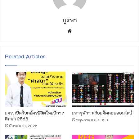
บูรพา
W
e
b
s
Related Articles
i
t
e
มจร. เปิดรับสมัครนิสิตใหม่ปีการ
มหาจุฬาฯ พร้อมจัดสอนออนไลน์
ศึกษา 2568
พฤษภาคม 3, 2020
มีนาคม 10, 2025