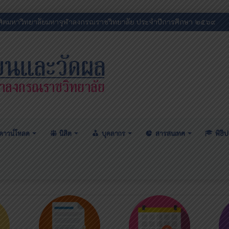
ดาวน์โหลด
นิสิต
บุคลากร
สารสนเทศ
พิธ