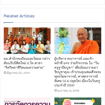
e
b
s
Related Articles
i
t
e
ผอ.สำนัก​ทะเบียน​และวัดผล​ กล่าว
ผู้บริหาร คณาจารย์ และเจ้า
ต้อนรับนิสิตใหม่ ป.โท สาขา
หน้าที่ มจร ร่วมกิจกรรม ใน “วัน
“จิตวิทยา​ชีวิตและความตาย”
ครุฐานียบูชา” เพื่อน้อมถวายอา
ริยบูชาคุณ เจ้าประคุณสมเด็จพระ
มิถุนายน 22, 2019
พุทธโฆษาจารย์, ศาสตราจารย์
พิเศษ (ป.อ.ปยุตฺโต) เนื่องในวันครู
ประจำปี 2561
มกราคม 16, 2018