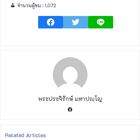
จำนวนผู้ชม :
1,072
พระประจิรักษ์ มหาปญฺโญ
F
a
c
e
Related Articles
b