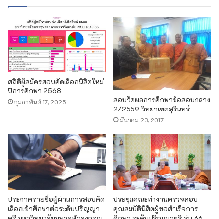
o
o
k
สถิติผู้สมัครสอบคัดเลือกนิสิตใหม่
ปีการศึกษา 2568
สอบวัดผลการศึกษาข้อสอบกลาง
กุมภาพันธ์ 17, 2025
2/2559 วิทยาเขตสุรินทร์
มีนาคม 23, 2017
ประกาศรายชื่อผู้ผ่านการสอบคัด
ประชุมคณะทำงานตรวจสอบ
เลือกเข้าศึกษาต่อระดับปริญญา
คุณสมบัตินิสิตผู้ขอสำเร็จการ
ตรี มหาวิทยาลัยมหาจุฬาลงกรณ
ศึกษา ระดับปริญญาตรี รุ่น 66