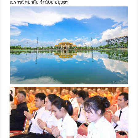
ณราชวิทยาลัย วังน้อย อยุธยา