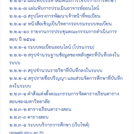
๒.๒.๑-๖ แผ่นพับประชาสัมพันธ์การใช้บริการการศึกษา
๒.๒.๑-๗ แผ่นพับการประเมินอาจารย์ออนไลน์
๒.๒.๑-๘ สรุปโครงการพัฒนาเจ้าหน้าที่ทะเบียน
๒.๒.๑-๙ หนังสือเชิญเป็นวิทยากรอบรมระบบทะเบียน
๒.๒.๑-๑๐ รายงานการประชุมคณะกรรมการดำเนินการ
สอบ ปี ๒๕๖๑
๒.๒.๒-๑ ระบบทะเบียนออนไลน์ (โปรแกรม)
๒.๒.๒-๒ สรุปจำนวนฐานข้อมูลของหลักสูตรที่บันทึกลงใน
ระบบ
๒.๒.๒-๓ สรุปจำนวนรายวิชาที่บันทึกลงในระบบ
๒.๒.๒-๔ สรุปรายชื่อปริญญา และส่วนจัดการศึกษาที่บันทึก
ลงในระบบ
๒.๒.๓-๑ คำสั่งแต่งตั้งคณะกรรมการจัดตารางเรียนตาราง
สอนของมหาวิทยาลัย
๒.๒.๓-๒ ตารางเรียนตารางสอน
๒.๒.๓-๓ ตารางสอบ
๒.๒.๓-๔ ระบบบริการการศึกษา (เว็บไซต์)
regweb.mcu.ac.th