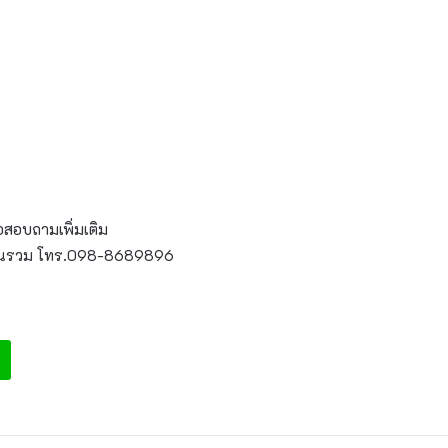
่อสอบถามเพิ่มเติม
รียนรวม โทร.098-8689896
e