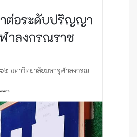
กษาต่อระดับปริญญา
จุฬาลงกรณราช
 ๒๕๖๒ มหาวิทยาลัยมหาจุฬาลงกรณ
minute