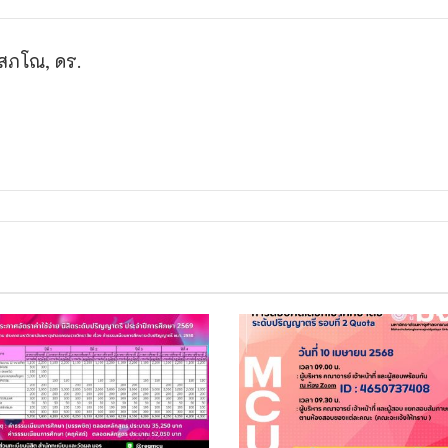
สภโณ, ดร.