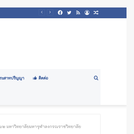
Facebook
Twitter
RSS
Log
Random
/๒๕๖๙)
In
Article
Search
ีประสาทปริญญา
ติดต่อ
for
๒๕๖๒ มหาวิทยาลัยมหาจุฬาลงกรณราชวิทยาลัย