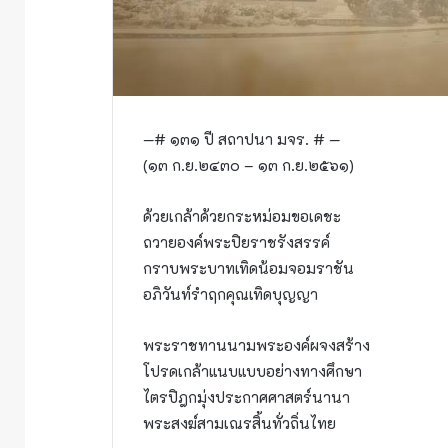
—# ๑๓๑ ปี สถาปนา มจร. # —
(๑๓ ก.ย.๒๔๓๐ – ๑๓ ก.ย.๒๕๖๑)
ด้วยเกล้าด้วยกระหม่อมขอเดชะ
ถวายองค์พระปิยราชรังสรรค์
กราบพระบาทเทิดน้อมจอมราชัน
อภิวันท์รำฤกคุณเทิดบุญญา
พระราชทานนามพระองค์ผจงสร้าง
โปรดเกล้าแนบแบบอย่างทางศึกษา
ไตรปิฎกมุ่งประกาศศาสตร์นานา
พระสงฆ์สามเณรสิ้นทั่วถิ่นไทย