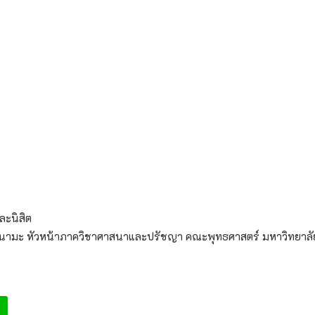
และนิสิต
ง นิลนามะ หัวหน้าภาควิชาศาสนาและปรัชญา คณะพุทธศาสตร์ มหาวิทยา
e