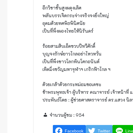
อีกวิชาชั้นสูงผดุงเลิศ
พลันบรรเจิดกระจ่างจริงจงยิ่งใหญ่
อุดมด้วยทศพิธพินิศนัย
เป็นที่พึ่งผองไทยให้นิรันดร์
ร้อยสามสิบเอ็ดขวบปีทวีศักดิ์
บุญจงรักษ์ยาวไกลอย่าไหวหวั่น
เป็นที่พึ่งชาวโลกพ้นโศกอนันต์
เทิดมิ่งขวัญมหาจุฬาฯ เกริกฟ้าไกล ฯ
ด้วยเกล้าด้วยกระหม่อมขอเดชะ
ข้าพระพุทธเจ้า ผู้บริหา​ร คณาจารย์​ เจ้าหน้าที่​ 
ประพันธ์​โดย : ผู้ช่วยศาสตราจารย์ ดร.แสว
จำนวนผู้ชม :
954
Facebook
Twitter
Lin