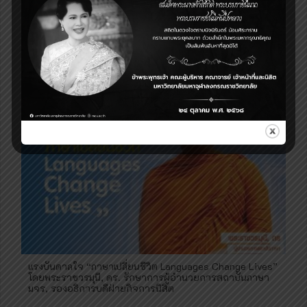
ครบกำหนดการส่งเกรด ประจำภาคการศึกษาที่ 1/2561
แรงบันดาลใจ “ภาษาเปลี่ยนชีวิต Languages Change Lives”
โดยพระราชวรมุนี, ดร. รักษาการผู้อำนวยการสถาบันภาษา
มจร, รองอธิการบดีฝ่ายกิจการนิสิต