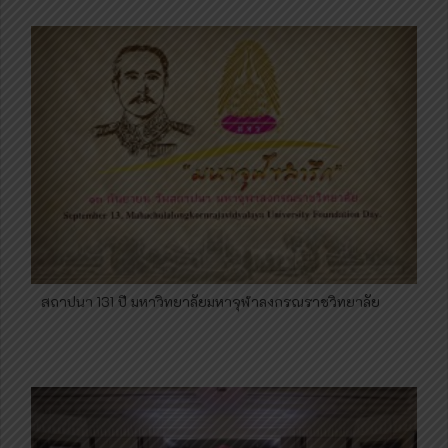
สถาปนา 131 ปี มหาวิทยาลัย​มหา​จุฬา​ลงกรณราชวิทยาลัย