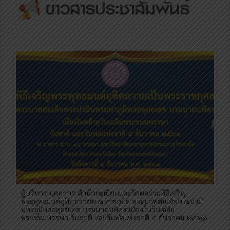
ผู้บริหาร​ บุคลากร​ สำนัก​ทะเบียน​และวัดผลร่วมพิธีเจริญ
พระพุทธมนต์อุทิศถวายพระราชกุศล พระบาทสมเด็จพระปรมิ
นทรภูมิพลอดุลยเดช บรมนาถบพิตร เนื่องในวันเฉลิม
พระชนมพรรษา วันชาติ และวันพ่อแห่งชาติ ๕ ธันวาคม ๒๕๖๑​