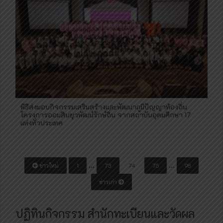
พิธีส่งมอบกิจกรรมเสริมสร้างและพัฒนาภูมิปัญญาท้องถิ่น
โครงการออมสินยุวพัฒน์รักษ์ถิ่น จากสถาบันอุดมศึกษา 17
แห่งทั่วประเทศ
P
…
…
ข่าวใหม่
1
73
74
75
98
o
ข่าวเก่า
s
t
ปฏิทินกิจกรรม สำนักทะเบียนและวัดผล