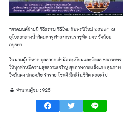
“สวดมนต์ข้ามปี วิถีธรรม วิถีไทย รับพรปีใหม่ ๒๕๖๒” ณ​
อุโบสถ​กลางน้ำวัดมหาจุฬาลงกรณ​ราชูทิศ​ มจร​ วังน้อย​
อยุธยา
ในนามผู้บริหาร​ บุคลากร​ ​สำนัก​ทะเบียน​และวัดผล​ ขออวยพร
ให้ทุกท่านมีความสุขความเจริญ​ สุขภาพ​กายแข็งแรง​ สุขภาพ
ใจมั่นคง​ ปลอดภัย​ ร่ำรวย​ โชคดี​ มีสติในชีวิต​ ตลอดไป
จำนวนผู้ชม :
925