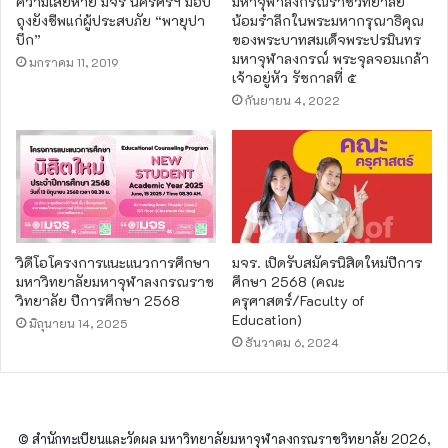
ความเสียหาย มจร นครศรีฯ มอบ
มหาจุฬาลงกรณราชวิทยาลัย
ถุงยังชีพแก่ผู้ประสบภัย​ “พายุปา
น้อมรำลึกในพระมหากรุณาธิคุณ
บึก”
ของพระบาทสมเด็จพระปรมินทร
มหาจุฬาลงกรณ์ พระจุลจอมเกล้า
มกราคม 11, 2019
เจ้าอยู่หัว รัชกาลที่ ๕
กันยายน 4, 2022
วิดีโอโครงการแนะแนวการศึกษา
มจร. เปิดรับสมัครนิสิตใหม่ปีการ
มหาวิทยาลัยมหาจุฬาลงกรณราช
ศึกษา 2568 (คณะ
วิทยาลัย ปีการศึกษา 2568
ครุศาสตร์/Faculty of
Education)
มิถุนายน 14, 2025
ธันวาคม 6, 2024
© สำนักทะเบียนและวัดผล มหาวิทยาลัยมหาจุฬาลงกรณราชวิทยาลัย 2026,