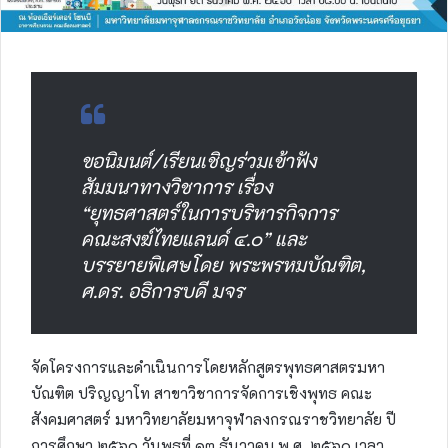
ขอนิมนต์/เรียนเชิญร่วมเข้าฟัง
สัมมนาทางวิชาการ เรื่อง
“ยุทธศาสตร์ในการบริหารกิจการ
คณะสงฆ์ไทยแลนด์ ๔.๐” และ
บรรยายพิเศษโดย พระพรหมบัณฑิต,
ศ.ดร. อธิการบดี มจร
จัดโครงการและดำเนินการโดยหลักสูตรพุทธศาสตรมหา
บัณฑิต ปริญญาโท สาขาวิชาการจัดการเชิงพุทธ คณะ
สังคมศาสตร์ มหาวิทยาลัยมหาจุฬาลงกรณราชวิทยาลัย ปี
การศึกษา ๒๕๖๐ วันพุธที่ ๑๓ ธันวาคม พ.ศ. ๒๕๖๐ เวลา