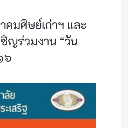
คมศิษย์เก่าฯ และ
เชิญร่วมงาน “วัน
 ๑๖