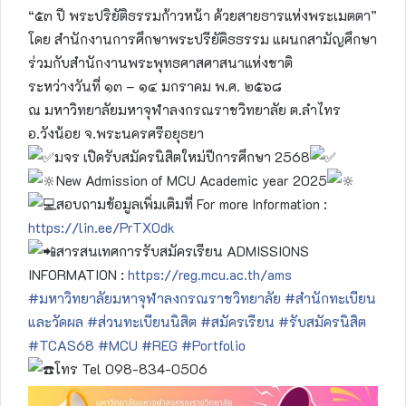
“๕๓ ปี พระปริยัติธรรมก้าวหน้า ด้วยสายธารแห่งพระเมตตา”
โดย สำนักงานการศึกษาพระปรียัติธธรรม แผนกสามัญศึกษา
ร่วมกับสำนักงานพระพุทธศาสศาสนาแห่งชาติ
ระหว่างวันที่ ๑๓ – ๑๔ มกราคม พ.ศ. ๒๕๖๘
ณ มหาวิทยาลัยมหาจุฬาลงกรณราชวิทยาลัย ต.ลำไทร
อ.วังน้อย จ.พระนครศรีอยุธยา
มจร เปิดรับสมัครนิสิตใหม่ปีการศึกษา 2568
New Admission of MCU Academic year 2025
สอบถามข้อมูลเพิ่มเติมที่ For more Information :
https://lin.ee/PrTX0dk
สารสนเทศการรับสมัครเรียน ADMISSIONS
INFORMATION :
https://reg.mcu.ac.th/ams
#มหาวิทยาลัยมหาจุฬาลงกรณราชวิทยาลัย
#สำนักทะเบียน
และวัดผล
#ส่วนทะเบียนนิสิต
#สมัครเรียน
#รับสมัครนิสิต
#TCAS68
#MCU
#REG
#Portfolio
โทร Tel 098-834-0506