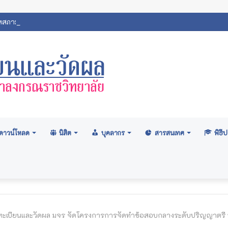
ภามหาวิทยาลัย: อนุมัติปริญญา ระดับปริญญาตรี รุ่นที่ ๗๑ (ครั้งที่ ๒/๒
ดาวน์โหลด
นิสิต
บุคลากร
สารสนเทศ
พิธ
ทะเบียนและวัดผล มจร จัดโครงการการจัดทำข้อสอบกลางระดับปริญญาตรี 