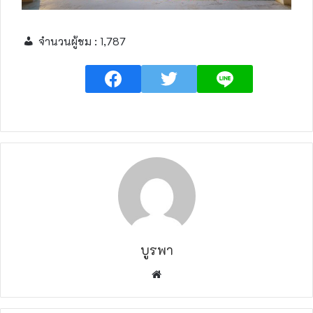
จำนวนผู้ชม :
1,787
บูรพา
W
e
b