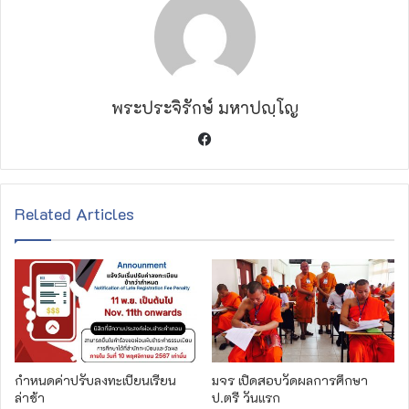
พระประจิรักษ์ มหาปญฺโญ
F
a
c
e
Related Articles
b
o
o
k
กำหนดค่าปรับลงทะเบียนเรียน
มจร เปิดสอบวัดผลการศึกษา
ล่าช้า
ป.ตรี วันแรก