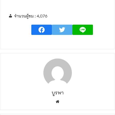
จำนวนผู้ชม :
4,076
บูรพา
W
e
b